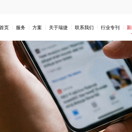
首页
服务
方案
关于瑞捷
联系我们
行业专刊
新
大消费服务
既有建筑
高端半导
项目管理
咨询服务
服务
在建项目过程管理(驻场管理、驻场咨询等)
交通
学校
出海企业
承接查验(一户一验)
培训
批量精装修驻场管理
高端半导体主
服务
筹建驻场
供应链管理咨
政府
工程管理与咨询
施工
成本管理与咨
房地产
智算业务
开发前服/规划