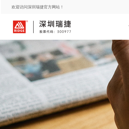
欢迎访问深圳瑞捷官方网站！
服务
方案
保险
综合评估
工程质量潜在缺陷保险风险管理
水利水务
土建过程评估
在建工程安全评估
安全生产责任保险事故预防技术
交付评估
燃气
质量风险综合评估
精装修评估