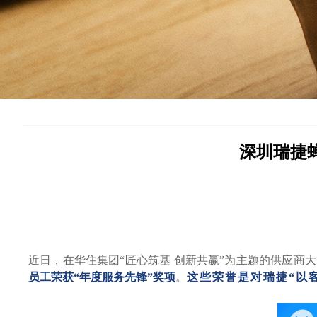
大型机械设备专项评估
城市更新—存量改造
市政过程评估
企业财产保险风险查勘服务
筹建质检
门店运营管理咨询
外立面专项评估
运营管理评价（IVS）
节能低碳及设施设备（SSS）
深圳瑞捷
近日，在华住集团
“匠心筑基 创新共赢”为主题的供应商
员工荣获
“年度服务先锋”奖项
。
这些荣誉是对瑞捷
“以