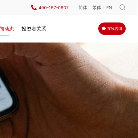
简体
繁体
400-167-0607
EN
闻动态
投资者关系
在线咨询
体
医院
检测鉴定
工程管理体系咨询(含安全、质量管理体系咨询)
外墙智能机器人实测实量
场馆
室内智能机器人实测实量
系统及二次配质量安全咨询
无人机外墙巡检
询
询
城投
设计