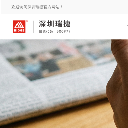
欢迎访问深圳瑞捷官方网站！
服务
方案
保险
综合评估
工程质量潜在缺陷保险风险管理
水利水务
土建过程评估
在建工程安全评估
安全生产责任保险事故预防技术
交付评估
燃气
质量风险综合评估
精装修评估