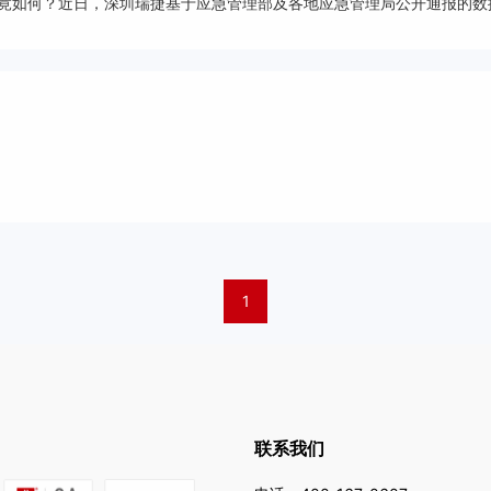
如何？近日，深圳瑞捷基于应急管理部及各地应急管理局公开通报的数据，
虽然典型事故起数同比下降
1
联系我们