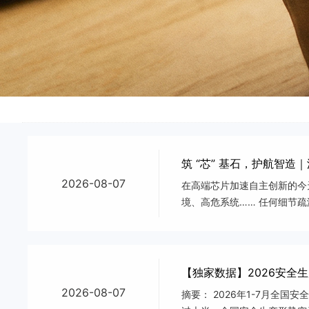
大型机械设备专项评估
城市更新—存量改造
市政过程评估
企业财产保险风险查勘服务
筹建质检
门店运营管理咨询
外立面专项评估
运营管理评价（IVS）
节能低碳及设施设备（SSS）
筑 “芯” 基石，护航智
2026-08-07
在高端芯片加速自主创新的今
境、高危系统…… 任何细节
硬仗。一、直击改扩建难点，
【独家数据】2026安全
2026-08-07
摘要： 2026年1-7月全