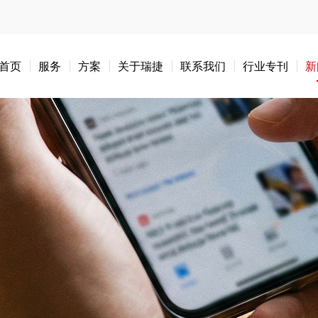
首页
服务
方案
关于瑞捷
联系我们
行业专刊
新
大消费服务
既有建筑
高端半导
项目管理
咨询服务
服务
在建项目过程管理(驻场管理、驻场咨询等)
交通
学校
出海企业
承接查验(一户一验)
培训
批量精装修驻场管理
高端半导体主
服务
筹建驻场
供应链管理咨
政府
工程管理与咨询
施工
成本管理与咨
房地产
智算业务
开发前服/规划