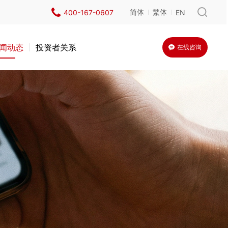
简体
繁体
400-167-0607
EN
闻动态
投资者关系
在线咨询
体
医院
检测鉴定
工程管理体系咨询(含安全、质量管理体系咨询)
外墙智能机器人实测实量
场馆
室内智能机器人实测实量
系统及二次配质量安全咨询
无人机外墙巡检
询
询
城投
设计